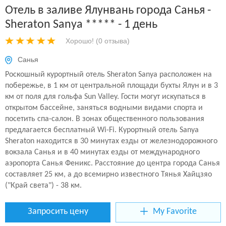
Интересные
Отель в заливе Ялунвань города Санья -
Sheraton Sanya ***** - 1 день
+
Путеводитель по Китаю
Хорошо! (
0
отзыва)
+
+
Новости
Экскурсионный гид по городу
Санья
Роскошный курортный отель Sheraton Sanya расположен на
Пекин
Визовая поддержка
побережье, в 1 км от центральной площади бухты Ялун и в 3
Шанхай
км от поля для гольфа Sun Valley. Гости могут искупаться в
Фестивали и событии
открытом бассейне, заняться водными видами спорта и
Гуйлинь
посетить спа-салон. В зонах общественного пользования
Сучжоу
предлагается бесплатный Wi-Fi. Курортный отель Sanya
Sheraton находится в 30 минутах езды от железнодорожного
Ханчжоу
вокзала Санья и в 40 минутах езды от международного
аэропорта Санья Феникс. Расстояние до центра города Санья
Сиань
составляет 25 км, а до всемирно известного Тянья Хайцзяо
Лоян
("Край света") - 38 км.
Все города
Запросить цену
My Favorite