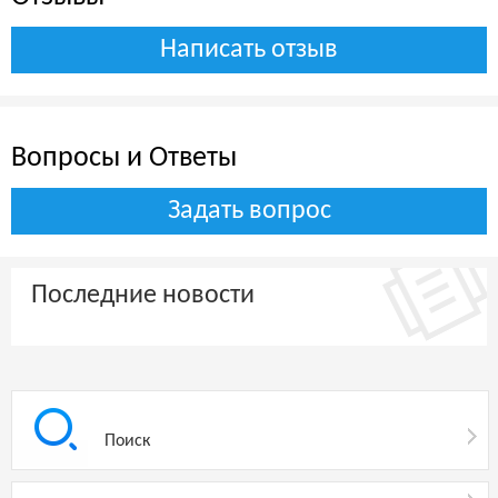
бар на пляже "Си энд Сэнд", Аква-бар, бар у бассейна
"Оазис" и лобби-бар "Пальм Корт".
Написать отзыв
Детский клуб, игровая площадка в саду, детский бассейн,
комната видеоигр предоставляет большой выбор
развлечений и игр для детей.
Вопросы и Ответы
Большой зал площадью 1,250 кв.м. и 11 конференц-залов,
оснащенные современным аудио- и видеооборудованием,
Задать вопрос
позволяют проводить мероприятия для любых групп - от 10 до
1400 человек.
Последние новости
Красивейшие белоснежные пляжи и кристально чистые
прозрачные воды открывают идеальные возможности для
активного отдыха и занятий водными видами спорта, таких
как, водные лыжи, каякинг, дайвинг, водные мотоциклы и
глубоководная рыбалка. Ежедневно огранизованные
мероприятия на суше: пляжный волейбол и футбол, гольф,
Поиск
теннис и разнообразные игры в помещении для всех
возрастов. Тренажерный зал оснащен разнообразным
оборудованием, где также есть зал для йоги и танцев.